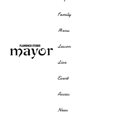
Family
Menu
Lesson
Live
Event
Access
News