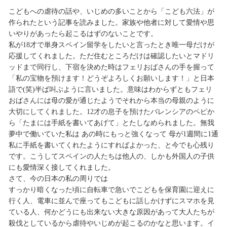
こどもへの虐待の話や、いじめの多いことから「こども六法」が
作られたという記事を読みました。家族や他者に対して愛情や思
いやりがあったら起こるはずのないことです。
私が18才で単身スペイン留学をしたいと言ったとき唯一母だけが
応援してくれました。ただ住むところだけは確認したいとマドリ
ッドまで同行し、下宿を決めた時はフェリおばさんの手を握って
「私の宝物を預けます！どうぞよろしくお願いします！」と日本
語で(笑)半ば叫ぶように言いました。意味はわからずともフェリ
おばさんには母の愛が通じたようでそれから本当の母親のように
大切にしてくれました。12才の息子を預けたバレンシアのペピか
ら「たまには手紙を書いてあげて」とたしなめられました。無我
夢中で働いていた私は あの時にもっと強くなって 母が1週間に1通
私に手紙を書いてくれたようにすればよかった、と今でも心残り
です。こうしてスペインの人たちは他人の、しかも外国人の子供
にも愛情深く接してくれました。
さて、今の日本の私の周りでは
すっかり暗くなった頃に自転車で急いでこどもを保育園に迎えに
行く人、電車に並んで座ってもこどもに話しかけずにスマホを見
ている人、何かどうにも出来ない大きな原因があって大人たちが
殺伐としているから虐待やいじめが起こるのかなと思います。イ