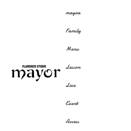
mayor
Family
Menu
Lesson
Live
Event
Access