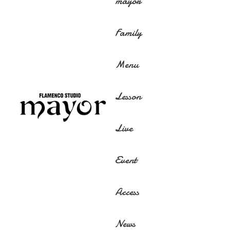
mayor
Family
Menu
Lesson
Live
Event
Access
News