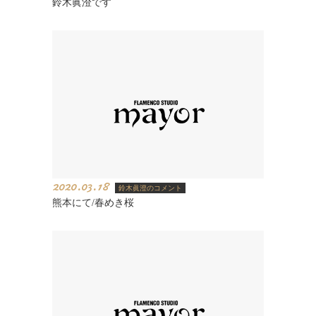
鈴木眞澄です
2020.03.18
鈴木眞澄のコメント
熊本にて/春めき桜