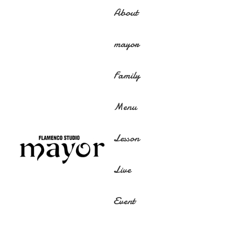
About
mayor
Family
Menu
Lesson
Live
Event