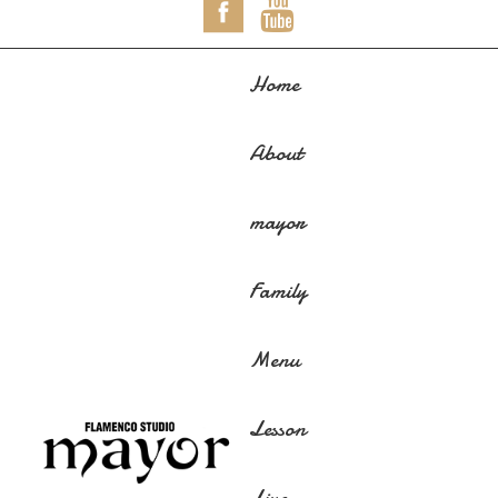
Home
About
mayor
Family
Menu
Lesson
Live