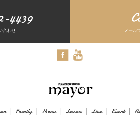
2-4439
C
い合わせ
メール
or
Family
Menu
Lesson
Live
Event
Ac