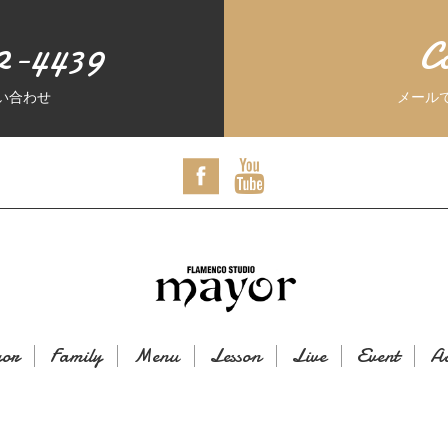
2-4439
C
い合わせ
メール
or
Family
Menu
Lesson
Live
Event
Ac