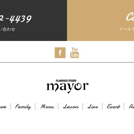
2-4439
C
い合わせ
メール
or
Family
Menu
Lesson
Live
Event
Ac