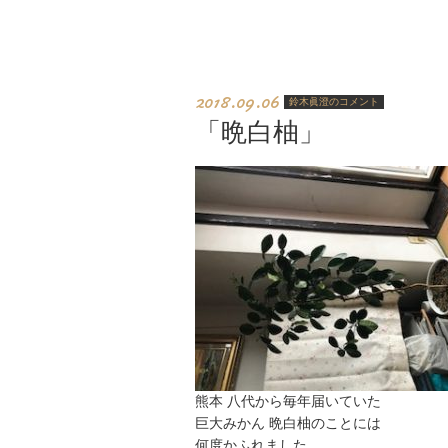
2018.09.06
鈴木眞澄のコメント
「晩白柚」
熊本 八代から毎年届いていた
巨大みかん 晩白柚のことには
何度かふれました。