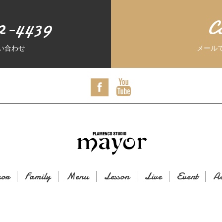
2-4439
C
い合わせ
メール
or
Family
Menu
Lesson
Live
Event
Ac