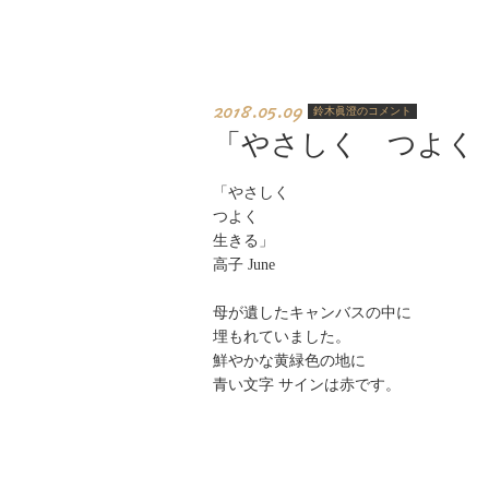
2018.05.09
鈴木眞澄のコメント
「やさしく つよく
「やさしく
つよく
生きる」
高子 June
母が遺したキャンバスの中に
埋もれていました。
鮮やかな黄緑色の地に
青い文字 サインは赤です。