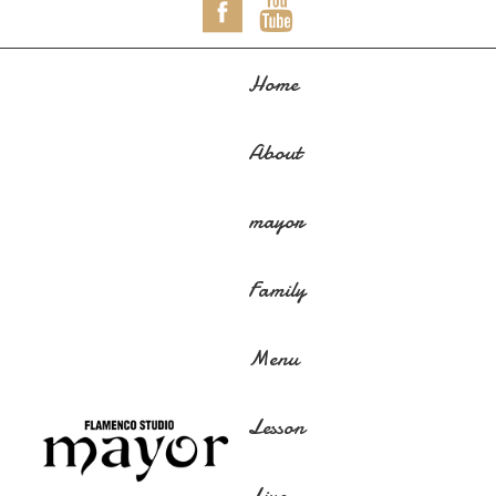
Home
About
mayor
Family
Menu
Lesson
Live