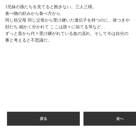
3兄妹の孫たちを見てると飽きない。三人三様。
食べ物の好みから食べ方から
同じ祖父母 同じ父母から受け継いだ遺伝子を持つのに、体つきや
顔だち 細かく分かれて ここは誰々に似てる等など…
ずっと昔から代々受け継がれている血の流れ、そして今は自分の
番と考えると不思議だ。
戻る
次へ