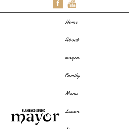
Home
About
mayor
Family
Menu
Lesson
Live