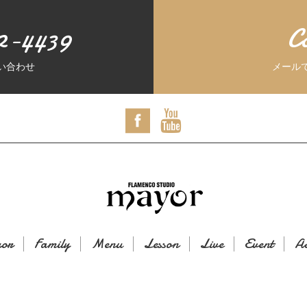
2-4439
C
い合わせ
メール
or
Family
Menu
Lesson
Live
Event
Ac